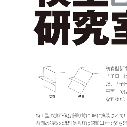
初春型新
「子日」
だ。「子
平面上で
な難物だ。
特Ⅰ型の測距儀は開戦前に3Mに換装されて
前面の箱型の識別信号灯は昭和11年で姿を