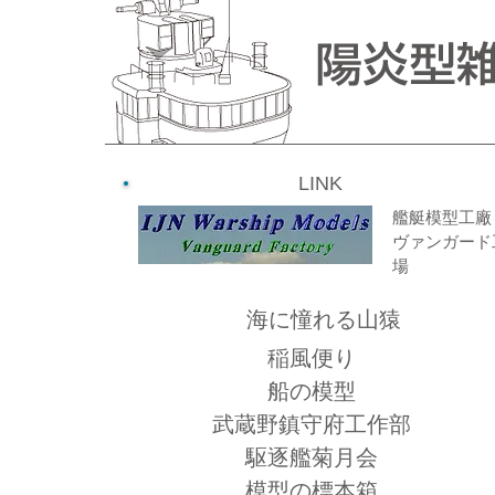
LINK
艦艇模型工廠
ヴァンガード
場
海に憧れる山猿
稲風便り
船の模型
武蔵野鎮守府工作部
​​駆逐艦菊月会
模型の標本箱